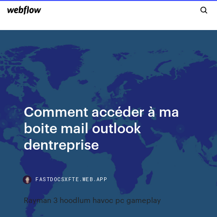
Comment accéder à ma
boite mail outlook
dentreprise
FASTDOCSXFTE.WEB.APP
Rayman 3 hoodlum havoc pc gameplay