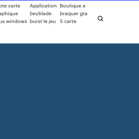
lote carte
Application
Boutique a
aphique
beyblade
braquer gta
us windows
burst le jeu
5 carte